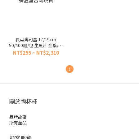
長型壽司盒 17/19cm
50/400組/包 生魚片 金葉/紅
葉 日式料理冷盤盒一次性
NT$255 ~ NT$2,310
【陶杯杯瓷器】餐具便當盒
餐盒盤台灣現貨
1
關於陶杯杯
品牌故事
所有產品
顧客服務