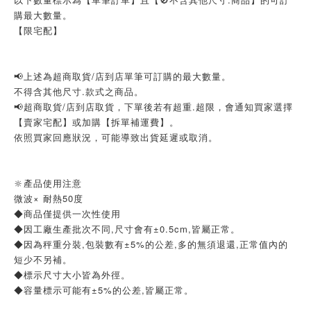
購最大數量。
【限宅配】
📢上述為超商取貨/店到店單筆可訂購的最大數量。
不得含其他尺寸.款式之商品。
📢超商取貨/店到店取貨，下單後若有超重.超限，會通知買家選擇
【賣家宅配】或加購【拆單補運費】。
依照買家回應狀況，可能導致出貨延遲或取消。
🔆產品使用注意
微波× 耐熱50度
◆商品僅提供一次性使用
◆因工廠生產批次不同,尺寸會有±0.5cm,皆屬正常。
◆因為秤重分裝,包裝數有±5%的公差,多的無須退還,正常值內的
短少不另補。
◆標示尺寸大小皆為外徑。
◆容量標示可能有±5%的公差,皆屬正常。