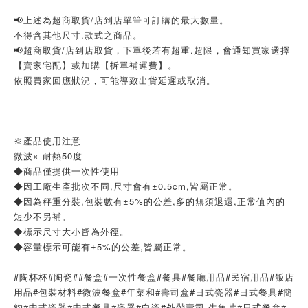
📢上述為超商取貨/店到店單筆可訂購的最大數量。
不得含其他尺寸.款式之商品。
📢超商取貨/店到店取貨，下單後若有超重.超限，會通知買家選擇
【賣家宅配】或加購【拆單補運費】。
依照買家回應狀況，可能導致出貨延遲或取消。
🔆產品使用注意
微波× 耐熱50度
◆商品僅提供一次性使用
◆因工廠生產批次不同,尺寸會有±0.5cm,皆屬正常。
◆因為秤重分裝,包裝數有±5%的公差,多的無須退還,正常值內的
短少不另補。
◆標示尺寸大小皆為外徑。
◆容量標示可能有±5%的公差,皆屬正常。
#陶杯杯#陶瓷##餐盒#一次性餐盒#餐具#餐廳用品#民宿用品#飯店
用品#包裝材料#微波餐盒#年菜和#壽司盒#日式瓷器#日式餐具#簡
約#中式瓷器#中式餐具#瓷器#白瓷#外帶壽司 生魚片#日式餐盒#