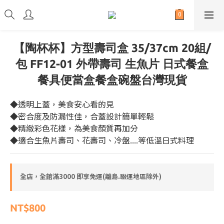
【陶杯杯】方型壽司盒 35/37cm 20組/
包 FF12-01 外帶壽司 生魚片 日式餐盒
餐具便當盒餐盒碗盤台灣現貨
◆透明上蓋，美食安心看的見
◆密合度及防漏性佳，合蓋設計簡單輕鬆
◆精緻彩色花樣，為美食顏質再加分
◆適合生魚片壽司、花壽司、冷盤....等低溫日式料理
全店，全館滿3000 即享免運(離島.聯運地區除外)
NT$800