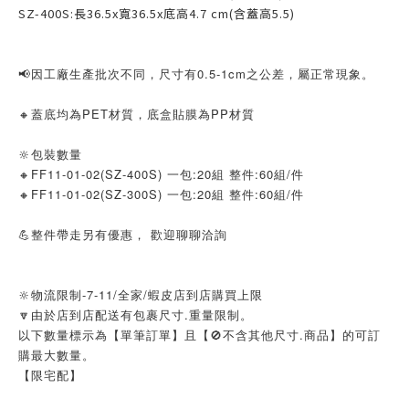
SZ-400S:長36.5x寬36.5x底高4.7 cm(含蓋高5.5)
📢因工廠生產批次不同，尺寸有0.5-1cm之公差，屬正常現象。
🔸蓋底均為PET材質，底盒貼膜為PP材質
🔆包裝數量
🔸FF11-01-02(SZ-400S) 一包:20組 整件:60組/件
🔸FF11-01-02(SZ-300S) 一包:20組 整件:60組/件
💪整件帶走另有優惠， 歡迎聊聊洽詢
🔆物流限制-7-11/全家/蝦皮店到店購買上限
🔽由於店到店配送有包裹尺寸.重量限制。
以下數量標示為【單筆訂單】且【🚫不含其他尺寸.商品】的可訂
購最大數量。
【限宅配】