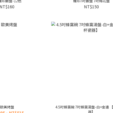
機印飯盤-12色
機印7吋飯盤 7吋梅花盤
NT$160
NT$150
歐美烤盤
4.5吋蜂窩碗 7吋蜂窩湯盤-白+金邊
器】
95 ~ NT$515