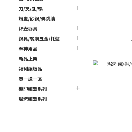
刀/叉/匙/筷
燉盅/砂鍋/佛跳牆
杯壺器具
鍋具/餐廚五金/托盤
奉神用品
新品上架
福利絕版品
買一送一區
機印碗盤系列
焗烤碗盤系列