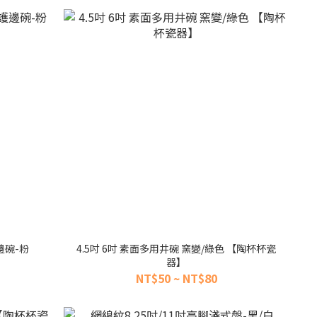
邊碗-粉
4.5吋 6吋 素面多用井碗 窯變/綠色 【陶杯杯瓷
器】
NT$50 ~ NT$80