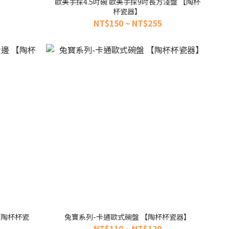
歐美手採4.5吋碗 歐美手採9吋長方淺盤 【陶杯
杯瓷器】
NT$150 ~ NT$255
 【陶杯杯瓷
兔寶系列-卡通歐式碗盤 【陶杯杯瓷器】
NT$110 ~ NT$120