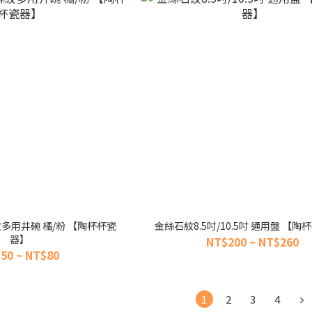
 條紋多用井碗 橘/粉 【陶杯杯瓷
金絲石紋8.5吋/10.5吋 通用盤 【
器】
NT$200 ~ NT$260
50 ~ NT$80
1
2
3
4