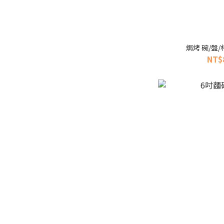
焗烤 碗/盤
NT$