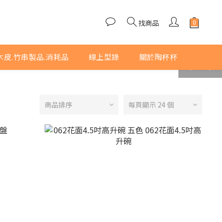
找商品
木皮.竹串製品.消耗品
線上型錄
關於陶杯杯
prev
next
商品排序
每頁顯示 24 個