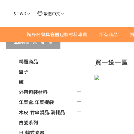
$
TWD
繁體中文
陶杯杯餐具瓷器包裝材料專賣
所有商品
全部商品
/
買一送一區
精選商品
買一送一區
盤子
碗
外帶包裝材料
年菜盒.年菜提袋
木皮.竹串製品.消耗品
白瓷系列
日.韓式瓷器