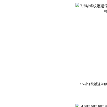
7.5吋條紋護邊深飯盤 