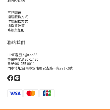
常見問題
運送服務方式
付款服務方式
退換貨政策
條款與細則
聯絡我們
LINE客服 /
@tao88
營業時間:8:30-17:30
電話:06-255 0011
門市地址:台南市安南區安吉路一段991-2號