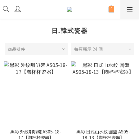
日.韓式瓷器
商品排序
每頁顯示 24 個
黑彩 外紋喇叭碗 AS05-18-
黑彩 日式山水紋 圓盤 AS05-
17【陶杯杯瓷器】
18-13【陶杯杯瓷器】