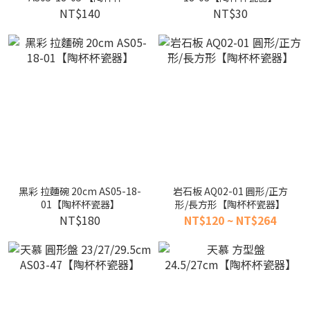
器】
NT$140
NT$30
黑彩 拉麵碗 20cm AS05-18-
岩石板 AQ02-01 圓形/正方
01【陶杯杯瓷器】
形/長方形【陶杯杯瓷器】
NT$180
NT$120 ~ NT$264