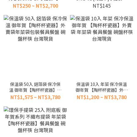
杯杯】
盒包裝 中秋禮盒 海鮮 烤肉套
NT$250 ~ NT$2,700
NT$145
組 餐具便當盒餐盒盤台灣現
貨
保溫袋 50入 鋁箔袋 保冷保
保溫袋 10入 年菜 保冷保溫
溫 御年賀【陶杯杯瓷器】外
御年賀 【陶杯杯瓷器】外賣
賣袋年菜袋包裝餐具餐盤 碗
袋 年菜袋 餐具餐盤 碗盤杯筷
NT$1,575 ~ NT$3,780
NT$1,200 ~ NT$3,780
盤杯筷 台灣現貨
台灣現貨