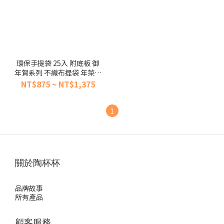
環保手提袋 25入 附底板 御
年賀系列 不織布提袋 年菜袋
【陶杯杯瓷器】餐具餐盤 碗
NT$875 ~ NT$1,375
盤杯筷 台灣現貨
1
關於陶杯杯
品牌故事
所有產品
顧客服務