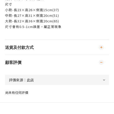
尺寸
小款-長23×高26×側寬15cm(37)
中款-長27×高31×側寬20cm(51)
大款-長32×高36×側寬20cm(65)
尺寸會有0.5-1cm誤差，屬正常現象
送貨及付款方式
顧客評價
尚未有任何評價