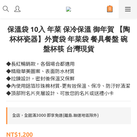
保溫袋 10入 年菜 保冷保溫 御年賀 【陶
杯杯瓷器】外賣袋 年菜袋 餐具餐盤 碗
盤杯筷 台灣現貨
◆長紅暢銷款，各個場合都適用
◆精緻華美圖案、表面防水材質
◆拉鍊設計，密封後保溫又保鮮
◆內使用鋁箔珍珠棉材質-更有效保溫、保冷、防汙好清潔
◆頂部附名片夾層設計、可放您的名片或送禮小卡
全店，全館滿3000 即享免運(離島.聯運地區除外)
NT$1,200