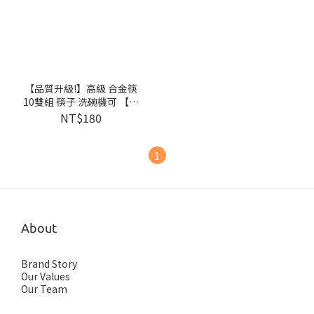
【品質升級!】高級 合金筷
10雙組 筷子 洗碗機可 【陶
杯杯瓷器】餐具餐盤 碗盤杯
NT$180
筷 台灣現貨
1
About
Brand Story
Our Values
Our Team