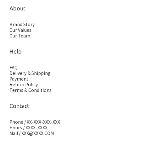
About
Brand Story
Our Values
Our Team
Help
FAQ
Delivery & Shipping
Payment
Return Policy
Terms & Conditions
Contact
Phone / XX-XXX-XXX-XXX
Hours / XXXX-XXXX
Mail / XXX@XXXX.COM