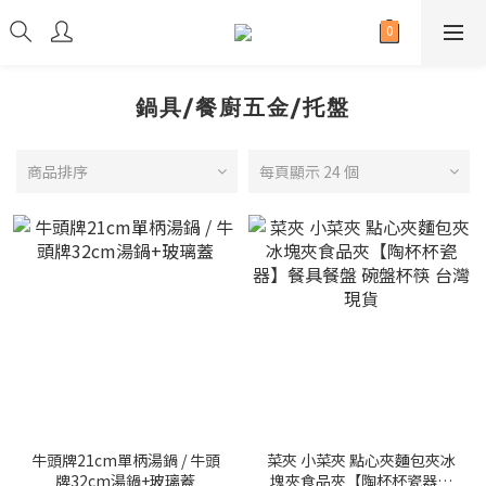
鍋具/餐廚五金/托盤
商品排序
每頁顯示 24 個
牛頭牌21cm單柄湯鍋 / 牛頭
菜夾 小菜夾 點心夾麵包夾冰
牌32cm湯鍋+玻璃蓋
塊夾食品夾【陶杯杯瓷器】