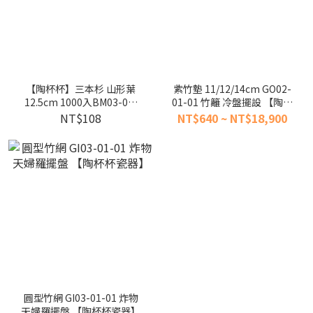
【陶杯杯】三本杉 山形葉
紫竹墊 11/12/14cm GO02-
12.5cm 1000入BM03-01-
01-01 竹籬 冷盤擺設 【陶杯
02 小杉樹葉日本料理擺盤刺
杯瓷器】
NT$108
NT$640 ~ NT$18,900
身裝飾葉子餐具餐盤台灣現
貨
圓型竹網 GI03-01-01 炸物
天婦羅擺盤 【陶杯杯瓷器】