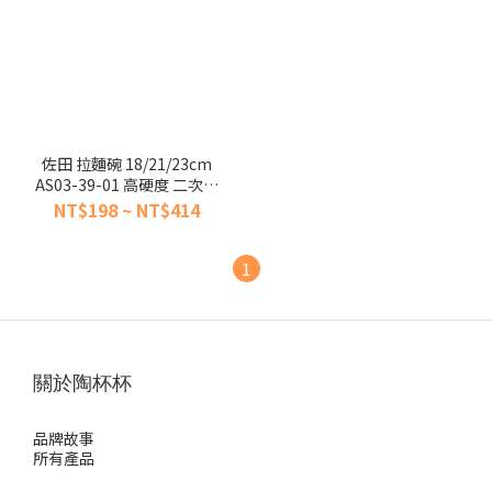
佐田 拉麵碗 18/21/23cm
AS03-39-01 高硬度 二次燒
成【陶杯杯瓷器】
NT$198 ~ NT$414
1
關於陶杯杯
品牌故事
所有產品