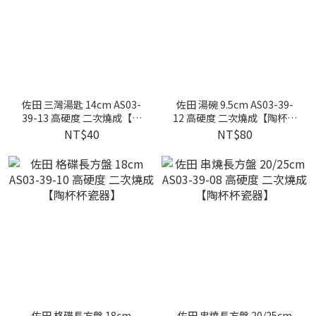
佐田 三灣湯匙 14cm AS03-
佐田 湯碗 9.5cm AS03-39-
39-13 高硬度 二次燒成【陶
12 高硬度 二次燒成【陶杯杯
杯杯瓷器】
瓷器】
NT$40
NT$80
佐田 格碟長方盤 18cm
佐田 串燒長方盤 20/25cm