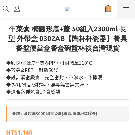
年菜盒 橢圓形底+蓋 50組入2300ml 長
型 外帶盒 0302AB【陶杯杯瓷器】餐具
餐盤便當盒餐盒碗盤杯筷台灣現貨
◆底採可微波材質♷PP，可耐熱至110℃
◆蓋採♷PET，耐熱50℃
◆設計緊密嚴實，完全密封、不滲水、不撒漏
◆ 採用食品級材料，無毒無害無異味。
◆適合各種熱食.冷食盛裝
全店，全館滿3000 即享免運(離島.聯運地區除外)
NT$1,140