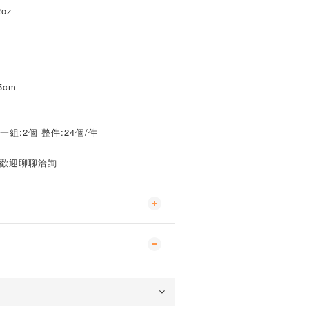
oz
5cm
 一組:2個 整件:24個/件
 歡迎聊聊洽詢