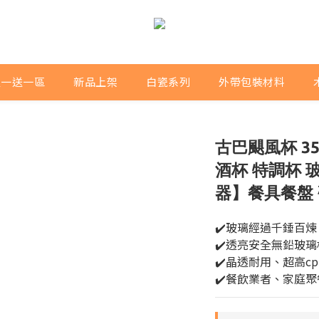
買一送一區
新品上架
白瓷系列
外帶包裝材料
古巴颶風杯 35
酒杯 特調杯 
器】餐具餐盤 
✔️玻璃經過千錘百
✔️透亮安全無鉛玻璃
✔️晶透耐用、超高c
✔️餐飲業者、家庭