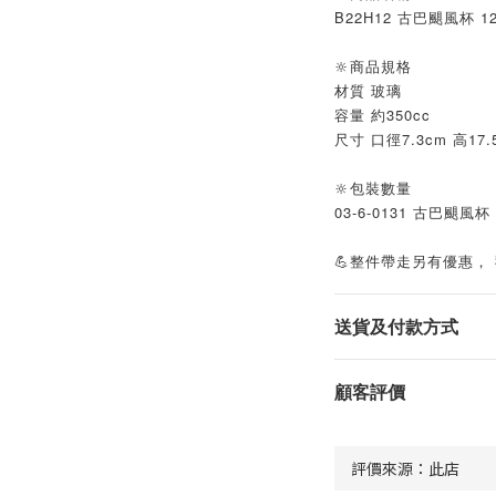
B22H12 古巴颶風杯 12
🔆商品規格
材質 玻璃
容量 約350cc
尺寸 口徑7.3cm 高17.
🔆包裝數量
03-6-0131 古巴颶風杯
💪整件帶走另有優惠，
送貨及付款方式
顧客評價