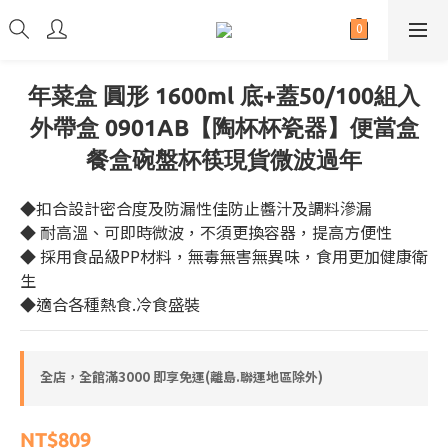
年菜盒 圓形 1600ml 底+蓋50/100組入
外帶盒 0901AB【陶杯杯瓷器】便當盒
餐盒碗盤杯筷現貨微波過年
◆扣合設計密合度及防漏性佳防止醬汁及調料滲漏
◆ 耐高溫、可即時微波，不須更換容器，提高方便性
◆ 採用食品級PP材料，無毒無害無異味，食用更加健康衛
生
◆適合各種熱食.冷食盛裝
全店，全館滿3000 即享免運(離島.聯運地區除外)
NT$809