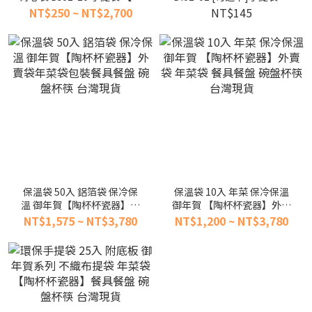
杯杯】
盒包裝 中秋禮盒 海鮮 烤肉套
NT$250 ~ NT$2,700
NT$145
組 餐具便當盒餐盒盤台灣現
貨
保溫袋 50入 鋁箔袋 保冷保
保溫袋 10入 年菜 保冷保溫
溫 御年賀【陶杯杯瓷器】外
御年賀 【陶杯杯瓷器】外賣
賣袋年菜袋包裝餐具餐盤 碗
袋 年菜袋 餐具餐盤 碗盤杯筷
NT$1,575 ~ NT$3,780
NT$1,200 ~ NT$3,780
盤杯筷 台灣現貨
台灣現貨