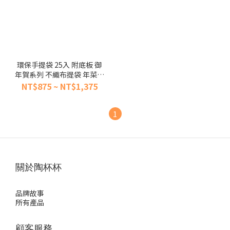
環保手提袋 25入 附底板 御
年賀系列 不織布提袋 年菜袋
【陶杯杯瓷器】餐具餐盤 碗
NT$875 ~ NT$1,375
盤杯筷 台灣現貨
1
關於陶杯杯
品牌故事
所有產品
顧客服務