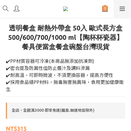
透明餐盒 耐熱外帶盒 50入 歐式長方盒
500/600/700/1000 ml【陶杯杯瓷器】
餐具便當盒餐盒碗盤台灣現貨
✔️PP材質容器可冷凍(本商品無添加抗凍劑)
✔️密合度及防漏性佳防止醬汁及調料滲漏
✔️耐高溫、可即時微波，不須更換容器，提高方便性
✔️採用食品級PP材料，無毒無害無異味，食用更加健康衛
生
全店，全館滿3000 即享免運(離島.聯運地區除外)
NT$315