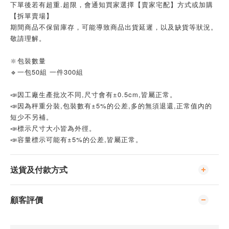
下單後若有超重.超限，會通知買家選擇【賣家宅配】方式或加購
【拆單賣場】
期間商品不保留庫存，可能導致商品出貨延遲，以及缺貨等狀況。
敬請理解。
🔆包裝數量
🔹一包50組 一件300組
📣因工廠生產批次不同,尺寸會有±0.5cm,皆屬正常。
📣因為秤重分裝,包裝數有±5%的公差,多的無須退還,正常值內的
短少不另補。
📣標示尺寸大小皆為外徑。
📣容量標示可能有±5%的公差,皆屬正常。
送貨及付款方式
顧客評價