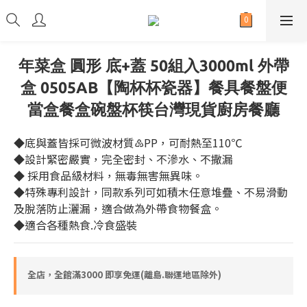
年菜盒 圓形 底+蓋 50組入3000ml 外帶
盒 0505AB【陶杯杯瓷器】餐具餐盤便
當盒餐盒碗盤杯筷台灣現貨廚房餐廳
◆底與蓋皆採可微波材質♷PP，可耐熱至110℃
◆設計緊密嚴實，完全密封、不滲水、不撒漏
◆ 採用食品級材料，無毒無害無異味。
◆特殊專利設計，同款系列可如積木任意堆疊、不易滑動
及脫落防止灑漏，適合做為外帶食物餐盒。
◆適合各種熱食.冷食盛裝
全店，全館滿3000 即享免運(離島.聯運地區除外)