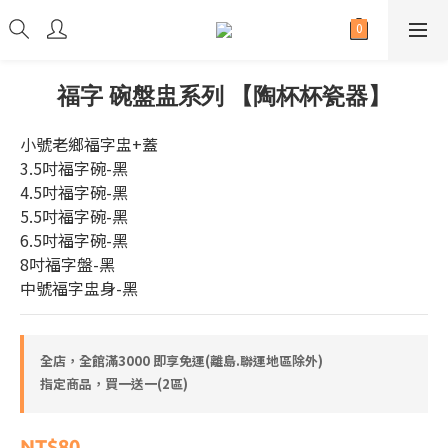
福字 碗盤盅系列 【陶杯杯瓷器】
小號老鄉福字盅+蓋
3.5吋福字碗-黑
4.5吋福字碗-黑
5.5吋福字碗-黑
6.5吋福字碗-黑
8吋福字盤-黑
中號福字盅身-黑
全店，全館滿3000 即享免運(離島.聯運地區除外)
指定商品，買一送一(2區)
NT$80