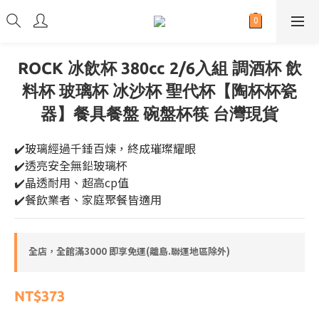
ROCK 冰飲杯 380cc 2/6入組 調酒杯 飲
料杯 玻璃杯 冰沙杯 聖代杯【陶杯杯瓷
器】餐具餐盤 碗盤杯筷 台灣現貨
✔️玻璃經過千錘百煉，終成璀璨耀眼
✔️透亮安全無鉛玻璃杯
✔️晶透耐用、超高cp值
✔️餐飲業者、家庭聚餐皆適用
全店，全館滿3000 即享免運(離島.聯運地區除外)
NT$373