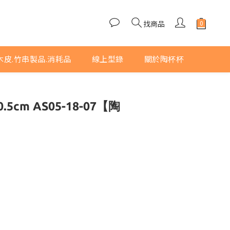
找商品
木皮.竹串製品.消耗品
線上型錄
關於陶杯杯
5cm AS05-18-07【陶