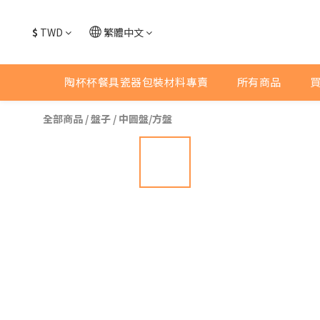
$
TWD
繁體中文
陶杯杯餐具瓷器包裝材料專賣
所有商品
全部商品
/
盤子
/
中圓盤/方盤