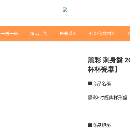
買一送一區
新品上架
白瓷系列
外帶包裝材料
黑彩 刺身盤 20.
杯杯瓷器】
■商品名稱
黑彩8吋經典梯形盤
■商品規格