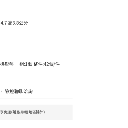
4.7 高3.8公分
經典梯形盤 一組:1個 整件:42個/件
， 歡迎聊聊洽詢
即享免運(離島.聯運地區除外)