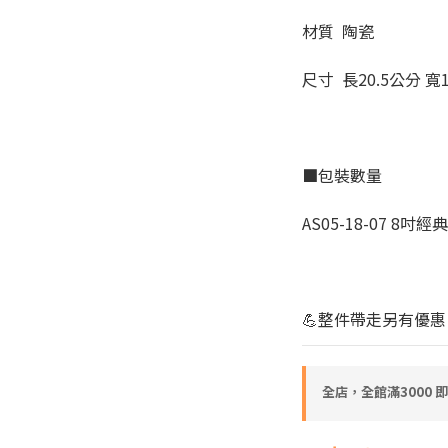
材質  陶瓷
尺寸  長20.5公分 寬1
■包裝數量
AS05-18-07 8吋
💪整件帶走另有優惠
全店，全館滿3000 