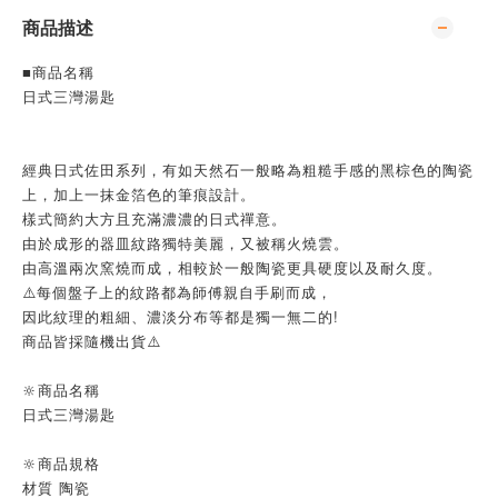
商品描述
■商品名稱
日式三灣湯匙
經典日式佐田系列，有如天然石一般略為粗糙手感的黑棕色的陶瓷
上，加上一抹金箔色的筆痕設計。
樣式簡約大方且充滿濃濃的日式禪意。
由於成形的器皿紋路獨特美麗，又被稱火燒雲。
由高溫兩次窯燒而成，相較於一般陶瓷更具硬度以及耐久度。
⚠️每個盤子上的紋路都為師傅親自手刷而成，
因此紋理的粗細、濃淡分布等都是獨一無二的!
商品皆採隨機出貨⚠️
🔆商品名稱
日式三灣湯匙
🔆商品規格
材質 陶瓷