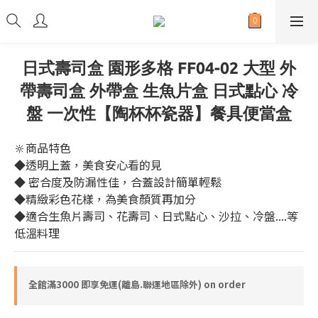
日式壽司盒 園形多格 FF04-02 大型 外
帶壽司盒 外帶盒 生魚片盒 日式點心 冷
盤 一次性【陶杯杯瓷器】餐具便當盒
🔆商品特色
◆透明上蓋，美食安心看的見
◆ 密合度及防漏性佳，合蓋設計簡單輕鬆
◆精緻彩色花樣，為美食顏質再加分
◆適合生魚片壽司、花壽司、日式點心、沙拉、冷盤....等
低溫料理
全館滿3000 即享免運(離島.聯運地區除外) on order