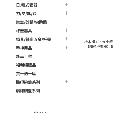
日.韓式瓷器
刀/叉/匙/筷
燉盅/砂鍋/佛跳牆
杯壺器具
鍋具/餐廚五金/托盤
松木桶 16cm 
【陶杯杯瓷器】餐
奉神用品
新品上架
福利絕版品
買一送一區
機印碗盤系列
焗烤碗盤系列