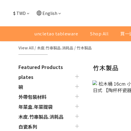
$
TWD
English
uncletao tableware
Shop All
買一
View All
/
木皮.竹串製品.消耗品
/
竹木製品
Featured Products
竹木製品
plates
碗
外帶包裝材料
年菜盒.年菜提袋
木皮.竹串製品.消耗品
白瓷系列