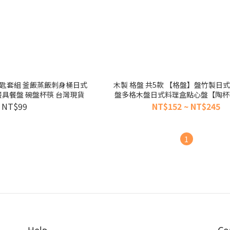
小飯匙套組 釜飯蒸飯刺身桶日式
木製 格盤 共5款 【格盤】盤竹製日式餐廳小菜
具餐盤 碗盤杯筷 台灣現貨
盤多格木盤日式料理盒點心盤【陶杯
餐具餐盤 碗盤杯筷 台灣現
NT$99
NT$152 ~ NT$245
1