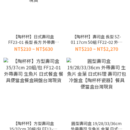
【陶杯杯】日式壽司盒
【陶杯杯】壽司盒 長型 SZ-
FF23-01 長型 長方 外帶壽司
01 17cm 50組 FF22-02 外帶
盒 外帶盒 生魚片盒 日式料理
壽司生魚片 日式料理 餐具便
NT$210 ~ NT$630
NT$210 ~ NT$2,270
點心 一次性餐具便當盒台灣
當盒餐盒盤台灣現貨
現貨
【陶杯杯】方型壽司盒
圓型壽司盒 19/28/33/36cm
35/37cm 20組/包 FF12-01
外帶壽司 生魚片 金葉 日式料