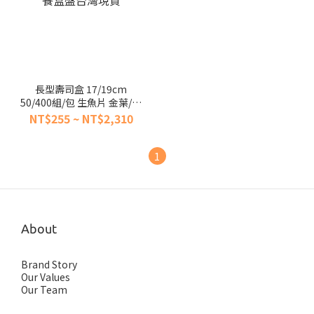
長型壽司盒 17/19cm
50/400組/包 生魚片 金葉/紅
葉 日式料理冷盤盒一次性
NT$255 ~ NT$2,310
【陶杯杯瓷器】餐具便當盒
餐盒盤台灣現貨
1
About
Brand Story
Our Values
Our Team