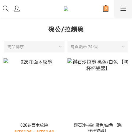
碗公/拉麵碗
商品排序
每頁顯示 24 個
026花面木紋碗
鑽石沙拉碗 黑色/白色 【陶
杯杯瓷器】
NT$126 ~ NT$144