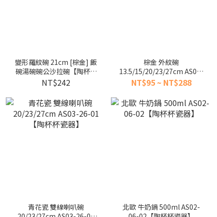
變形羅紋碗 21cm [棕金] 飯
棕金 外紋碗
碗湯碗碗公沙拉碗【陶杯杯
13.5/15/20/23/27cm AS03-
瓷器】餐具餐盤 碗盤杯筷 台
30-21【陶杯杯瓷器】
NT$242
NT$95 ~ NT$288
灣現貨
青花瓷 雙線喇叭碗
北歐 牛奶鍋 500ml AS02-
20/23/27cm AS03-26-01
06-02【陶杯杯瓷器】